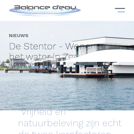
NIEUWS
De Stentor - Wonen op
het water in Zeewolde
19 FEBRUARI 2018
“Vrijheid en
natuurbeleving zijn echt