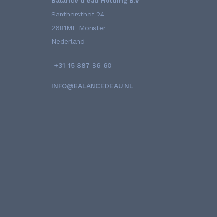
Balance d'eau Holding B.V.
Santhorsthof 24
2681ME Monster
Nederland
+31 15 887 86 60
INFO@BALANCEDEAU.NL