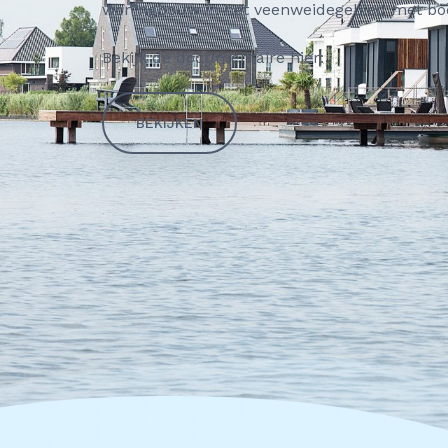
woningbouw in het veenweidegebied met b
Bekijk de documentaire hier:
BEKIJKEN