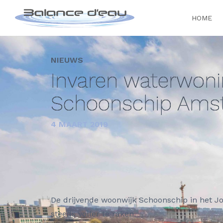
HOME
NIEUWS
Invaren waterwon
Schoonschip Ams
4 MAART 2019
De drijvende woonwijk Schoonschip in het J
steeds voller te raken.