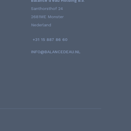
Balance d'eau Holding B.V.
Santhorsthof 24
2681ME Monster
Nederland
+31 15 887 86 60
INFO@BALANCEDEAU.NL