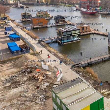
Afgelopen week zijn er weer diverse woning
Nieuwegein en over het water vervoerd naar
woningen aangemeerd op het waterkavel.
We wensen de (toekomstige) bewoners van d
toe.
Fotografie: Isabel Nabuurs