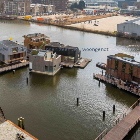
en in het water gehesen op de bouwplaats te
 Amsterdam. Op zaterdag 2 maart zijn de
eze prachtige woningen zeer veel woongenot